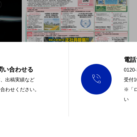
電話
問い合わせる
0120-

求、出稿実績など
受付10
い合わせください。
※「
い